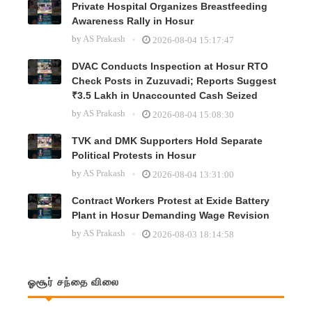
Private Hospital Organizes Breastfeeding
Awareness Rally in Hosur
by
AS Prakash
2026-08-04 15:17:47
DVAC Conducts Inspection at Hosur RTO
Check Posts in Zuzuvadi; Reports Suggest
₹3.5 Lakh in Unaccounted Cash Seized
by
AS Prakash
2026-08-04 15:08:30
TVK and DMK Supporters Hold Separate
Political Protests in Hosur
by
AS Prakash
2026-08-04 13:31:00
Contract Workers Protest at Exide Battery
Plant in Hosur Demanding Wage Revision
by
AS Prakash
2026-08-03 18:14:58
ஓசூர் சந்தை விலை