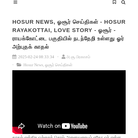
HOSUR NEWS, ஓசூர் செய்திகள் - HOSUR
RAYAKOTTAI, LOVE STORY - ஓசூர் -
ராயக்கோட்டை பகுதியில் நடந்தேறி உள்ளது ஓர்
அற்புதக் காதல்
2025-02-24 08:33:34
அ சூ பிரகாசம்
Hosur News, ஓசூர் செய்திகள்
காதல் என்கிற ஒற்றைச் சொல் அனைவரையும் ஏதோ ஓர் என்ன