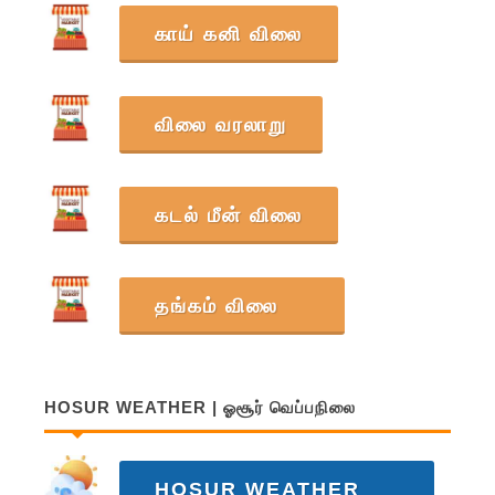
காய் கனி விலை
விலை வரலாறு
கடல் மீன் விலை
தங்கம் விலை
HOSUR WEATHER | ஓசூர் வெப்பநிலை
HOSUR WEATHER