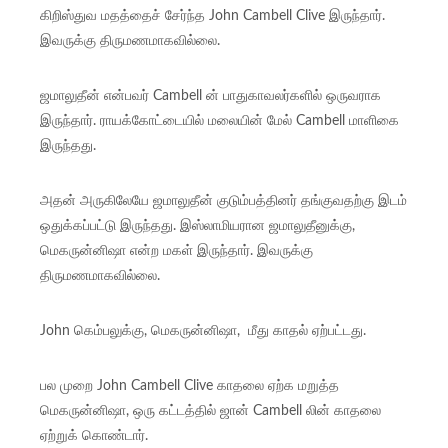
கிறிஸ்துவ மதத்தைச் சேர்ந்த John Cambell Clive இருந்தார்.
இவருக்கு திருமணமாகவில்லை.
ஜமாலுதீன் என்பவர் Cambell ன் பாதுகாவலர்களில் ஒருவராக
இருந்தார். ராயக்கோட்டையில் மலையின் மேல் Cambell மாளிகை
இருந்தது.
அதன் அருகிலேயே ஜமாலுதீன் குடும்பத்தினர் தங்குவதற்கு இடம்
ஒதுக்கப்பட்டு இருந்தது. இஸ்லாமியரான ஜமாலுதீனுக்கு,
மெகருன்னிஷா என்ற மகள் இருந்தார். இவருக்கு
திருமணமாகவில்லை.
John கெம்பலுக்கு, மெகருன்னிஷா, மீது காதல் ஏற்பட்டது.
பல முறை John Cambell Clive காதலை ஏற்க மறுத்த
மெகருன்னிஷா, ஒரு கட்டத்தில் ஜான் Cambell லின் காதலை
ஏற்றுக் கொண்டார்.