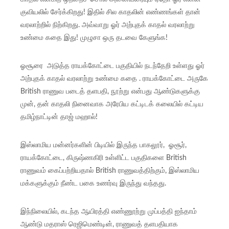
குவியலில் சேர்க்கிறது! இதில் சில காதலின் எண்ணங்கள் தான்
வரலாற்றில் நிற்கிறது. அவ்வாறு ஓர் அற்புதக் காதல் வரலாற்று
உண்மை கதை இது! முழுசா ஒரு தடவை கேளுங்க!
ஓசூரை அடுத்த ராயக்கோட்டை பகுதியில் நடந்தேறி உள்ளது ஓர்
அற்புதக் காதல் வரலாற்று உண்மை கதை . ராயக்கோட்டை அருகே
British ராணுவ படைத் தளபதி, நூற்று என்பது ஆண்டுகளுக்கு
முன், தன் காதலி நினைவாக அரேபிய கட்டிடக் கலையில் கட்டிய
தமிழ்நாட்டின் தாஜ் மஹால்!
இஸ்லாமிய மன்னர்களின் பிடியில் இருந்த பாகலூர், ஓசூர்,
ராயக்கோட்டை, கிருஷ்ணகிரி உள்ளிட்ட பகுதிகளை British
ராணுவம் கைப்பற்றியதால் British ராணுவத்திற்கும், இஸ்லாமிய
மக்களுக்கும் நீண்ட பகை உணர்வு இருந்து வந்தது.
இந்நிலையில், கடந்த ஆயிரத்தி எண்ணூற்று முப்பத்தி ஐந்தாம்
ஆண்டு மதராஸ் ரெஜிமெண்டின், ராணுவத் தளபதியாக