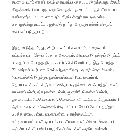
சுமார் ஆயிரம் ஏக்கர் நிலம் கையகப்படுத்தப்பட இருக்கிறது. இதில்
கிருஷ்ணகிரி நாடாளுமன்ற தொகுதிக்கு உட்பட்ட பகுதியில் சுமார்
எண்ணூற்று முப்பது ஏக்கரும், திருப்பத்தூர் நாடாளுமன்ற
தொகுதிக்கு உட்பட்ட பகுதியில் நூற்று அறுபது ஏக்கர் நிலமும்
கையகப்படுத்தப்படும்.
இந்த வழித்தடம், இரண்டு மாவட்டங்களையும், 5 வருவாய்
வட்டங்களை இணைப்பதாக அமையும். அமைய இருக்கும் இருப்புப்
பாதையின் மொத்த நீளம், சுமார் 93 கிலோமீட்டர். இது மொத்தம்
32 ஊர்கள் வழியாக செல்ல இருக்கிறது. ஓசூர் தொடர்வண்டி
நிலையத்தில் இருந்து, ஒண்ணல்வாடி, மோரணபள்ளி,
தொரப்பள்ளி, சுப்புகிரி, காமன்தொட்டி, நல்லகான கொத்தப்பள்ளி,
சாமணப்பள்ளி, திகரசன்னபள்ளி, சூளகிரி, சென்னப்பள்ளி,
ஒசனபள்ளி, பிக்கெனபள்ளி, பெல்லம்பள்ளி, கூழியம், சிஞ்சுப்பள்ளி
ஆகிய ஊர்கள் கிருஷ்ணகிரிக்கு உட்பட்ட சேலம் கோட்டத்திலும்,
பெத்த-தாலப்பள்ளி, பைணபள்ளி, கொத்தபெட்டா,
கட்டினாயனப்பள்ளி, ஓரப்பம், பள்ளியனபள்ளி, அச்சமங்கலம், பி
ஆர் மேடபள்ளி, மல்லப்பாடி, சிகரெல்லபள்ளி ஆகிய ஊர்கள்