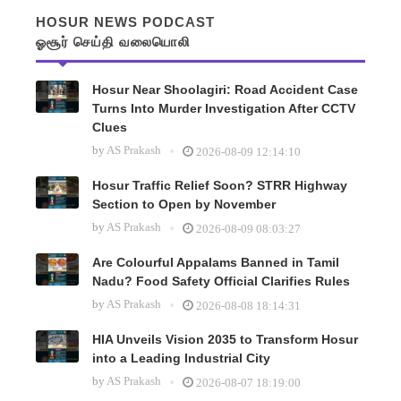
HOSUR NEWS PODCAST
ஓசூர் செய்தி வலையொலி
Hosur Near Shoolagiri: Road Accident Case
Turns Into Murder Investigation After CCTV
Clues
by
AS Prakash
2026-08-09 12:14:10
Hosur Traffic Relief Soon? STRR Highway
Section to Open by November
by
AS Prakash
2026-08-09 08:03:27
Are Colourful Appalams Banned in Tamil
Nadu? Food Safety Official Clarifies Rules
by
AS Prakash
2026-08-08 18:14:31
HIA Unveils Vision 2035 to Transform Hosur
into a Leading Industrial City
by
AS Prakash
2026-08-07 18:19:00