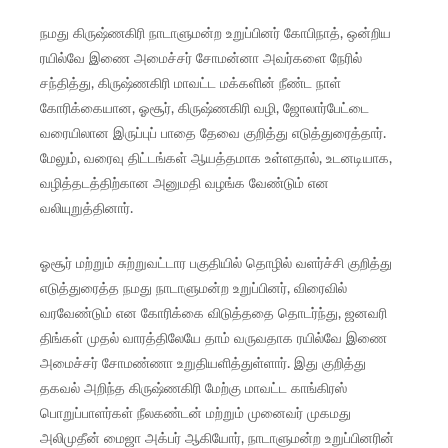
நமது கிருஷ்ணகிரி நாடாளுமன்ற உறுப்பினர் கோபிநாத், ஒன்றிய
ரயில்வே இணை அமைச்சர் சோமன்னா அவர்களை நேரில்
சந்தித்து, கிருஷ்ணகிரி மாவட்ட மக்களின் நீண்ட நாள்
கோரிக்கையான, ஓசூர், கிருஷ்ணகிரி வழி, ஜோலார்பேட்டை
வரையிலான இருப்புப் பாதை தேவை குறித்து எடுத்துரைத்தார்.
மேலும், வரைவு திட்டங்கள் ஆயத்தமாக உள்ளதால், உடனடியாக,
வழித்தடத்திற்கான அனுமதி வழங்க வேண்டும் என
வலியுறுத்தினார்.
ஓசூர் மற்றும் சுற்றுவட்டார பகுதியில் தொழில் வளர்ச்சி குறித்து
எடுத்துரைத்த நமது நாடாளுமன்ற உறுப்பினர், விரைவில்
வரவேண்டும் என கோரிக்கை விடுத்ததை தொடர்ந்து, ஜனவரி
திங்கள் முதல் வாரத்திலேயே தாம் வருவதாக ரயில்வே இணை
அமைச்சர் சோமண்ணா உறுதியளித்துள்ளார். இது குறித்து
தகவல் அறிந்த கிருஷ்ணகிரி மேற்கு மாவட்ட காங்கிரஸ்
பொறுப்பாளர்கள் நீலகண்டன் மற்றும் முனைவர் முகமது
அலிமுதீன் மைஜா அக்பர் ஆகியோர், நாடாளுமன்ற உறுப்பினரின்