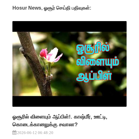
Hosur News, ஓசூர் செய்தி பதிவுகள்:
ஓசூரில் விளையும் ஆப்பிள்!. காஷ்மீர், ஊட்டி,
கொடைக்கானலுக்கு சவாலா?
2026-06-12 06:48:20