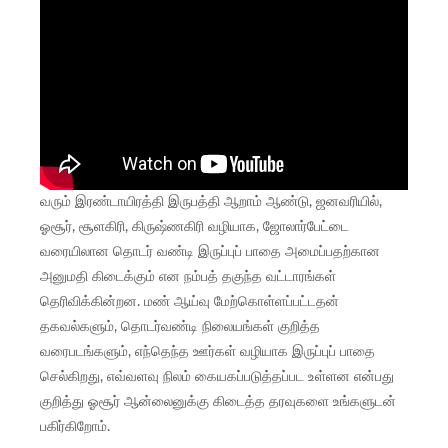
வரும் இரண்டாயிரத்தி இருபத்தி ஆறாம் ஆண்டு, ஜனவரியில்,
ஓசூர், சூளகிரி, கிருஷ்ணகிரி வழியாக, ஜோலார்பேட்டை
வரையிலான தொடர் வண்டி இருப்புப் பாதை அமைப்பதற்கான
அனுமதி கிடைக்கும் என நம்பத் தகுந்த வட்டாரங்கள்
தெரிவிக்கின்றன. மண் ஆய்வு மேற்கொள்ளப்பட்டதன்
தகவல்களும், தொடர்வண்டி நிலையங்கள் குறித்த
வரைபடங்களும், எந்தெந்த ஊர்கள் வழியாக இருப்புப் பாதை
செல்கிறது, எவ்வளவு நிலம் கையகப்படுத்தப்பட உள்ளன என்பது
குறித்து ஓசூர் ஆன்லைனுக்கு கிடைத்த தரவுகளை உங்களுடன்
பகிர்கிறோம்.