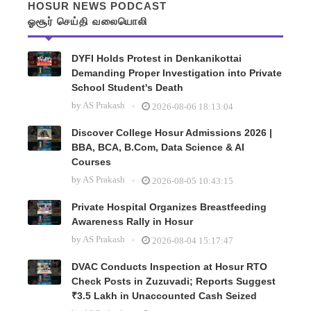
HOSUR NEWS PODCAST
ஓசூர் செய்தி வலையொலி
DYFI Holds Protest in Denkanikottai
Demanding Proper Investigation into Private
School Student's Death
by
AS Prakash
2026-08-06 18:13:04
Discover College Hosur Admissions 2026 |
BBA, BCA, B.Com, Data Science & AI
Courses
by
AS Prakash
2026-08-05 10:43:15
Private Hospital Organizes Breastfeeding
Awareness Rally in Hosur
by
AS Prakash
2026-08-04 15:17:47
DVAC Conducts Inspection at Hosur RTO
Check Posts in Zuzuvadi; Reports Suggest
₹3.5 Lakh in Unaccounted Cash Seized