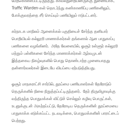
மேற்கொள்ளப்பட்டிருந்தது. காவல்துறையினருக்கு துணையாக,
Traffic Warden-கள் தொடர்ந்து கண்காணிப்பு பணிகளிலும்,
போக்குவரத்தை சீர் செய்யும் பணியிலும் ஈடுபட்டனர்.
கர்நாடக மாநிலம் ஆனைக்கல் பகுதியைச் சேர்ந்த தனியார்
பொறியியல் கல்லூரி மாணாக்கர்கள் தங்களால் ஆன பாதுகாப்பு
பணிகளை வழங்கினர். அதே வேளையில், ஓசூர் உள்ளூர் கல்லூரி
மற்றும் பள்ளிகளை சேர்ந்த மாணாக்கர்கள் ஆர்வமுடன்
இத்தகைய நிகழ்வுகளில் பொது தொண்டாற்ற முனையாதது
தன்னார்வலர்கள் இடையே வியப்பை ஏற்படுத்தியது.
ஓசூர் மாநகராட்சி சார்பில், தூய்மை பணியாளர்கள் தேரோடும்
தெருக்களில் நிலை நிறுத்தப்பட்டிருந்தனர். தேர் திருவிழாவுக்கு
வந்திருந்த பொதுமக்கள் விட்டுச் செல்லும் கழிவு பொருட்கள்,
உடனுக்குடன் அகற்றப்பட்டு, தேரோடிய தெருக்களின் தூய்மையை
பாதுகாக்க எடுக்கப்பட்ட நடவடிக்கை, பொதுமக்களின் பாராட்டைப்
பெற்றது.