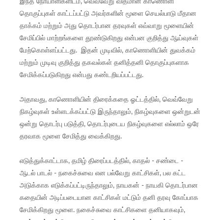
இந்த நோயாளிகளிடம், வெவ்வேறு விதமான காணொளி
தொகுப்புகள் காட்டப்பட்டு அவர்களின் மூளை செயல்பாடு மீதான
தாக்கம் மற்றும் அது தொடர்பான தரவுகள் எவ்வாறு மூளையின்
சேமிப்பில் மாற்றங்களை தூண்டுகிறது என்பன குறித்து ஆய்வுகள்
மேற்கொள்ளப்பட்டது. இதன் முடிவில், காணொளியின் துவக்கம்
மற்றும் முடிவு குறித்து தகவல்கள் தனித்தனி தொகுப்புகளாக
சேமிக்கப்படுகிறது என்பது கண்டறியப்பட்டது.
அதாவது, காணொளியின் திரைக்கதை ஓட்டத்தில், வெவ்வேறு
நிகழ்வுகள் உள்ளடக்கப்பட்டு இருந்தாலும், நிகழ்வுகளை ஒன்றுடன்
ஒன்று தொடர்பு படுத்தி, தொடர்புடைய நிகழ்வுகளை எல்லாம் ஒரே
தரவாக மூளை சேமித்து வைக்கிறது.
எடுத்துக்காட்டாக, தமிழ் திரைப்படத்தில், காதல் - சண்டை -
ஆடல் பாடல் - நகைச்சுவை என பல்வேறு காட்சிகள், பல கட்ட
அடுக்காக எடுக்கப்பட்டிருந்தாலும், நாயகன் - நாயகி தொடர்பான
கதையின் அடிப்படையான காட்சிகள் மட்டும் தனி தரவு கோப்பாக
சேமிக்கிறது மூளை. நகைச்சுவை காட்சிகளை தனியாகவும்,