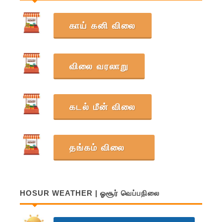
காய் கனி விலை
விலை வரலாறு
கடல் மீன் விலை
தங்கம் விலை
HOSUR WEATHER | ஓசூர் வெப்பநிலை