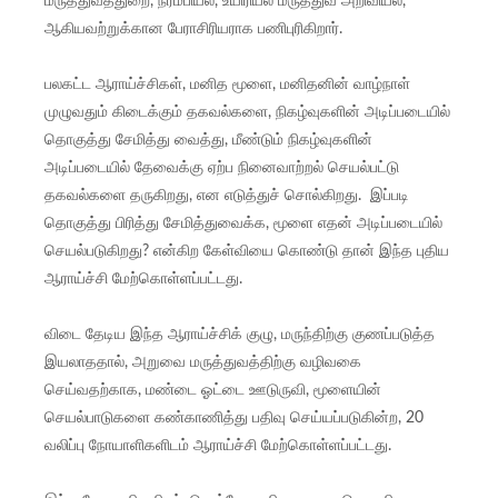
மருத்துவத்துறை, நரம்பியல், உயிரியல் மருத்துவ அறிவியல்,
ஆகியவற்றுக்கான பேராசிரியராக பணிபுரிகிறார்.
பலகட்ட ஆராய்ச்சிகள், மனித மூளை, மனிதனின் வாழ்நாள்
முழுவதும் கிடைக்கும் தகவல்களை, நிகழ்வுகளின் அடிப்படையில்
தொகுத்து சேமித்து வைத்து, மீண்டும் நிகழ்வுகளின்
அடிப்படையில் தேவைக்கு ஏற்ப நினைவாற்றல் செயல்பட்டு
தகவல்களை தருகிறது, என எடுத்துச் சொல்கிறது. இப்படி
தொகுத்து பிரித்து சேமித்துவைக்க, மூளை எதன் அடிப்படையில்
செயல்படுகிறது? என்கிற கேள்வியை கொண்டு தான் இந்த புதிய
ஆராய்ச்சி மேற்கொள்ளப்பட்டது.
விடை தேடிய இந்த ஆராய்ச்சிக் குழு, மருந்திற்கு குணப்படுத்த
இயலாததால், அறுவை மருத்துவத்திற்கு வழிவகை
செய்வதற்காக, மண்டை ஓட்டை ஊடுருவி, மூளையின்
செயல்பாடுகளை கண்காணித்து பதிவு செய்யப்படுகின்ற, 20
வலிப்பு நோயாளிகளிடம் ஆராய்ச்சி மேற்கொள்ளப்பட்டது.