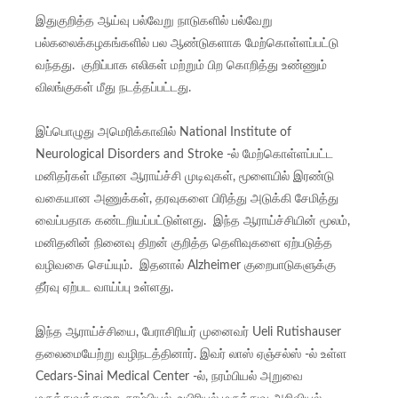
இதுகுறித்த ஆய்வு பல்வேறு நாடுகளில் பல்வேறு
பல்கலைக்கழகங்களில் பல ஆண்டுகளாக மேற்கொள்ளப்பட்டு
வந்தது. குறிப்பாக எலிகள் மற்றும் பிற கொறித்து உண்ணும்
விலங்குகள் மீது நடத்தப்பட்டது.
இப்பொழுது அமெரிக்காவில் National Institute of
Neurological Disorders and Stroke -ல் மேற்கொள்ளப்பட்ட
மனிதர்கள் மீதான ஆராய்ச்சி முடிவுகள், மூளையில் இரண்டு
வகையான அணுக்கள், தரவுகளை பிரித்து அடுக்கி சேமித்து
வைப்பதாக கண்டறியப்பட்டுள்ளது. இந்த ஆராய்ச்சியின் மூலம்,
மனிதனின் நினைவு திறன் குறித்த தெளிவுகளை ஏற்படுத்த
வழிவகை செய்யும். இதனால் Alzheimer குறைபாடுகளுக்கு
தீர்வு ஏற்பட வாய்ப்பு உள்ளது.
இந்த ஆராய்ச்சியை, பேராசிரியர் முனைவர் Ueli Rutishauser
தலைமையேற்று வழிநடத்தினார். இவர் லாஸ் ஏஞ்சல்ஸ் -ல் உள்ள
Cedars-Sinai Medical Center -ல், நரம்பியல் அறுவை