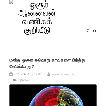
மனித மூளை எவ்வாறு தரவுகளை பிரித்து
சேமிக்கிறது?
2022-03-08 07:12:05
சூசை பிரகாசம் அ
அறிவியல்