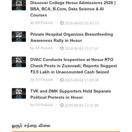
Discover College Hosur Admissions 2026 |
BBA, BCA, B.Com, Data Science & AI
Courses
by
AS Prakash
2026-08-05 10:43:15
Private Hospital Organizes Breastfeeding
Awareness Rally in Hosur
by
AS Prakash
2026-08-04 15:17:47
DVAC Conducts Inspection at Hosur RTO
Check Posts in Zuzuvadi; Reports Suggest
₹3.5 Lakh in Unaccounted Cash Seized
by
AS Prakash
2026-08-04 15:08:30
TVK and DMK Supporters Hold Separate
Political Protests in Hosur
by
AS Prakash
2026-08-04 13:31:00
ஓசூர் சந்தை விலை