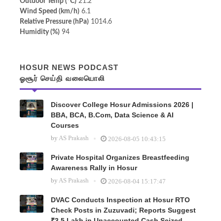
Outdoor Temp (°C)
21.2
Wind Speed (km/h)
6.1
Relative Pressure (hPa)
1014.6
Humidity (%)
94
HOSUR NEWS PODCAST
ஓசூர் செய்தி வலையொலி
Discover College Hosur Admissions 2026 |
BBA, BCA, B.Com, Data Science & AI
Courses
by
AS Prakash
2026-08-05 10:43:15
Private Hospital Organizes Breastfeeding
Awareness Rally in Hosur
by
AS Prakash
2026-08-04 15:17:47
DVAC Conducts Inspection at Hosur RTO
Check Posts in Zuzuvadi; Reports Suggest
₹3.5 Lakh in Unaccounted Cash Seized