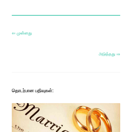
⇐ முன்னது
அடுத்தது ⇒
தொடர்பான பதிவுகள்: