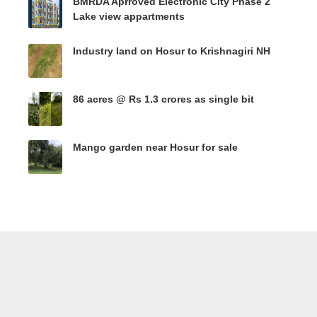
BMRDA Aprroved Electronic City Phase 2
Lake view appartments
Industry land on Hosur to Krishnagiri NH
86 acres @ Rs 1.3 crores as single bit
Mango garden near Hosur for sale