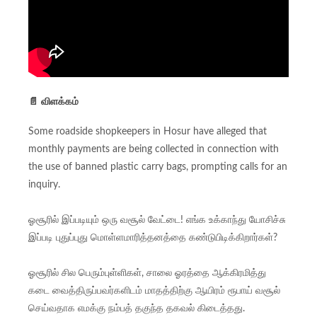
📄 விளக்கம்
Some roadside shopkeepers in Hosur have alleged that
monthly payments are being collected in connection with
the use of banned plastic carry bags, prompting calls for an
inquiry.
ஓசூரில் இப்படியும் ஒரு வசூல் வேட்டை! எங்க உக்காந்து யோசிச்சு
இப்படி புதுப்புது மொள்ளமாரித்தனத்தை கண்டுபிடிக்கிறார்கள்?
ஓசூரில் சில பெரும்புள்ளிகள், சாலை ஓரத்தை ஆக்கிரமித்து
கடை வைத்திருப்பவர்களிடம் மாதத்திற்கு ஆயிரம் ரூபாய் வசூல்
செய்வதாக எமக்கு நம்பத் தகுந்த தகவல் கிடைத்தது.