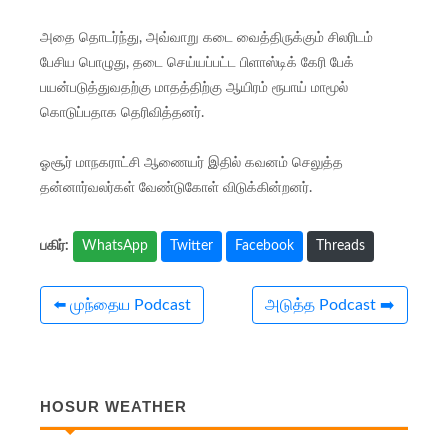
அதை தொடர்ந்து, அவ்வாறு கடை வைத்திருக்கும் சிலரிடம்
பேசிய பொழுது, தடை செய்யப்பட்ட பிளாஸ்டிக் கேரி பேக்
பயன்படுத்துவதற்கு மாதத்திற்கு ஆயிரம் ரூபாய் மாமூல்
கொடுப்பதாக தெரிவித்தனர்.
ஓசூர் மாநகராட்சி ஆணையர் இதில் கவனம் செலுத்த
தன்னார்வலர்கள் வேண்டுகோள் விடுக்கின்றனர்.
WhatsApp
Twitter
Facebook
Threads
பகிர்:
⬅️ முந்தைய Podcast
அடுத்த Podcast ➡️
HOSUR WEATHER