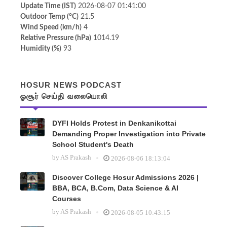
Update Time (IST)
2026-08-07 01:41:00
Outdoor Temp (°C)
21.5
Wind Speed (km/h)
4
Relative Pressure (hPa)
1014.19
Humidity (%)
93
HOSUR NEWS PODCAST
ஓசூர் செய்தி வலையொலி
DYFI Holds Protest in Denkanikottai
Demanding Proper Investigation into Private
School Student's Death
by
AS Prakash
2026-08-06 18:13:04
Discover College Hosur Admissions 2026 |
BBA, BCA, B.Com, Data Science & AI
Courses
by
AS Prakash
2026-08-05 10:43:15