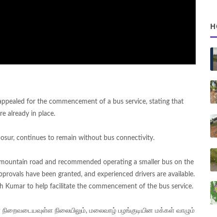
H
e appealed for the commencement of a bus service, stating that
re already in place.
r Hosur, continues to remain without bus connectivity.
ep mountain road and recommended operating a smaller bus on the
approvals have been granted, and experienced drivers are available.
h Kumar to help facilitate the commencement of the bus service.
் நிறைவடையவுள்ள நிலையிலும், மலைவாழ் பழங்குடியின மக்கள் வாழும்