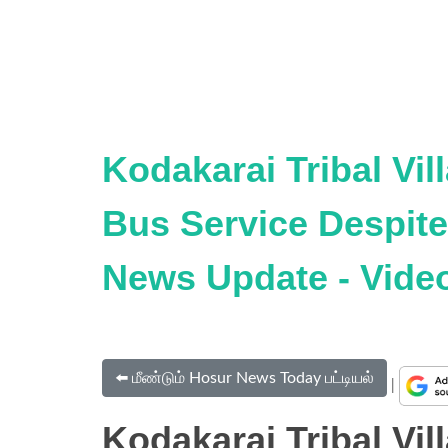
Kodakarai Tribal Vi
Bus Service Despite
News Update - Vide
⬅️ மீண்டும் Hosur News Today பட்டியல்
|
Kodakarai Tribal Vi