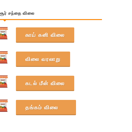
சூர் சந்தை விலை
காய் கனி விலை
விலை வரலாறு
கடல் மீன் விலை
தங்கம் விலை