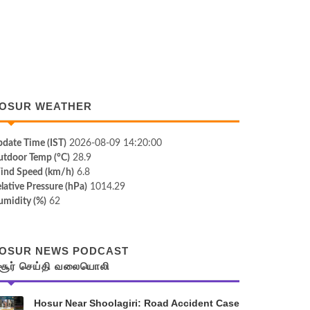
OSUR WEATHER
date Time (IST)
2026-08-09 14:20:00
tdoor Temp (°C)
28.9
ind Speed (km/h)
6.8
lative Pressure (hPa)
1014.29
midity (%)
62
OSUR NEWS PODCAST
சூர் செய்தி வலையொலி
Hosur Near Shoolagiri: Road Accident Case