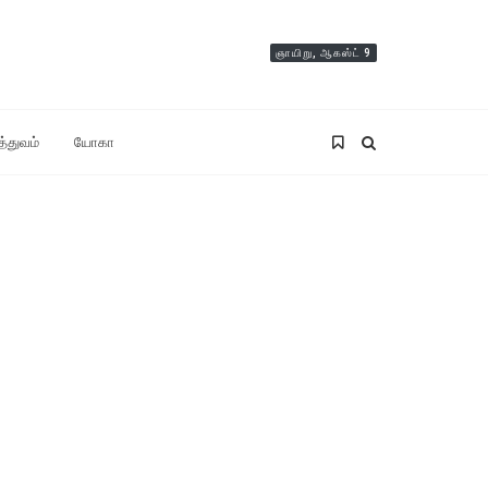
ஞாயிறு, ஆகஸ்ட் 9
த்துவம்
யோகா