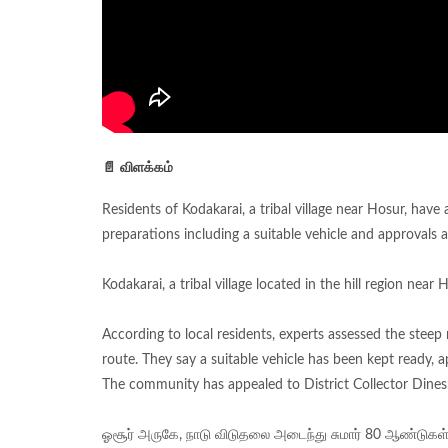
📄 விளக்கம்
Residents of Kodakarai, a tribal village near Hosur, hav
preparations including a suitable vehicle and approvals a
Kodakarai, a tribal village located in the hill region nea
According to local residents, experts assessed the ste
route. They say a suitable vehicle has been kept ready, 
The community has appealed to District Collector Dines
ஓசூர் அருகே, நாடு விடுதலை அடைந்து சுமார் 80 ஆண்டுகள