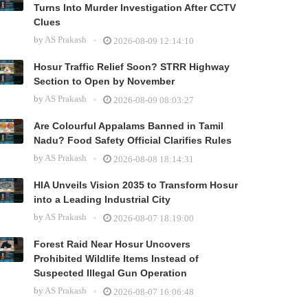
Turns Into Murder Investigation After CCTV
Clues
by
AS Prakash
2026-08-09 12:14:10
Hosur Traffic Relief Soon? STRR Highway
Section to Open by November
by
AS Prakash
2026-08-09 08:03:27
Are Colourful Appalams Banned in Tamil
Nadu? Food Safety Official Clarifies Rules
by
AS Prakash
2026-08-08 18:14:31
HIA Unveils Vision 2035 to Transform Hosur
into a Leading Industrial City
by
AS Prakash
2026-08-07 18:19:00
Forest Raid Near Hosur Uncovers
Prohibited Wildlife Items Instead of
Suspected Illegal Gun Operation
by
AS Prakash
2026-08-07 16:06:48