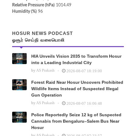
Relative Pressure (hPa)
1014.49
Humidity (%)
96
HOSUR NEWS PODCAST
ஓசூர் செய்தி வலையொலி
HIA Unveils Vision 2035 to Transform Hosur
into a Leading Industrial City
by
AS Prakash
2026-08-07 18:19:00
Forest Raid Near Hosur Uncovers Prohibited
Wildlife Items Instead of Suspected Illegal
Gun Operation
by
AS Prakash
2026-08-07 16:06:48
Police Reportedly Seize 12 kg of Suspected
Cannabis from Bengaluru–Salem Bus Near
Hosur
by
AS Prakash
2026-08-07 07:23:57