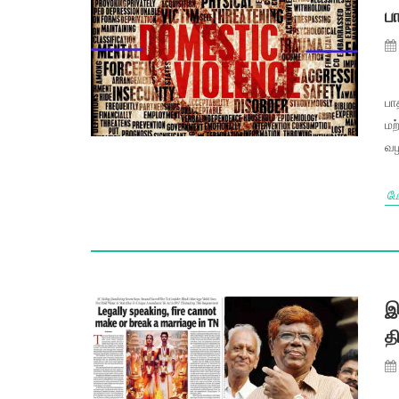
ப
பா
மற
வழ
மே
இ
த