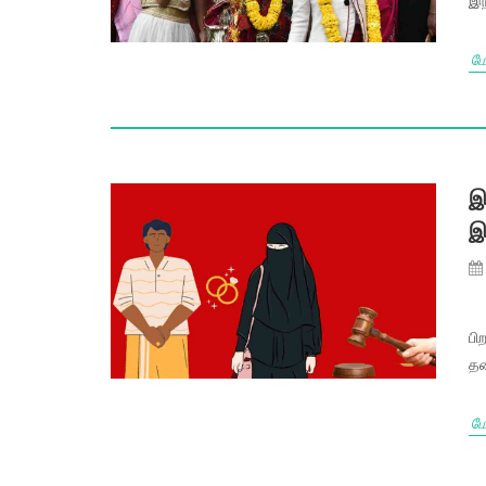
இந
மே
இ
இ
பி
தன
மே