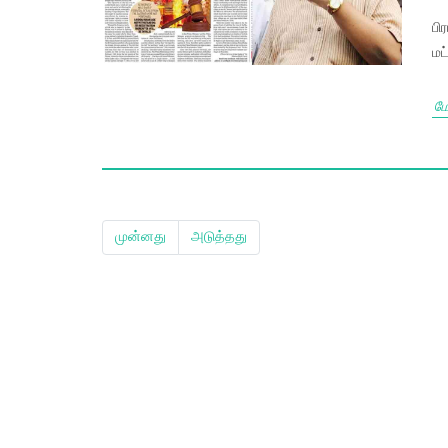
பி
மட
மே
முன்னது
அடுத்தது