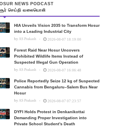
OSUR NEWS PODCAST
சூர் செய்தி வலையொலி
HIA Unveils Vision 2035 to Transform Hosur
into a Leading Industrial City
by
AS Prakash
2026-08-07 18:19:00
Forest Raid Near Hosur Uncovers
Prohibited Wildlife Items Instead of
Suspected Illegal Gun Operation
by
AS Prakash
2026-08-07 16:06:48
Police Reportedly Seize 12 kg of Suspected
Cannabis from Bengaluru–Salem Bus Near
Hosur
by
AS Prakash
2026-08-07 07:23:57
DYFI Holds Protest in Denkanikottai
Demanding Proper Investigation into
Private School Student's Death