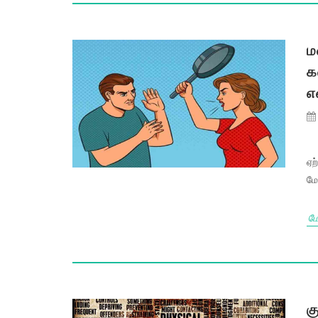
ம
க
எ
ஏற
மே
மே
க